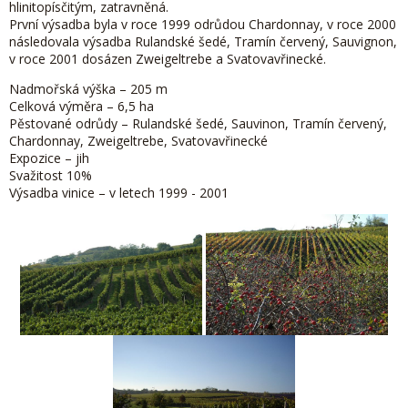
hlinitopísčitým, zatravněná.
První výsadba byla v roce 1999 odrůdou Chardonnay, v roce 2000
následovala výsadba Rulandské šedé, Tramín červený, Sauvignon,
v roce 2001 dosázen Zweigeltrebe a Svatovavřinecké.
Nadmořská výška – 205 m
Celková výměra – 6,5 ha
Pěstované odrůdy – Rulandské šedé, Sauvinon, Tramín červený,
Chardonnay, Zweigeltrebe, Svatovavřinecké
Expozice – jih
Svažitost 10%
Výsadba vinice – v letech 1999 - 2001