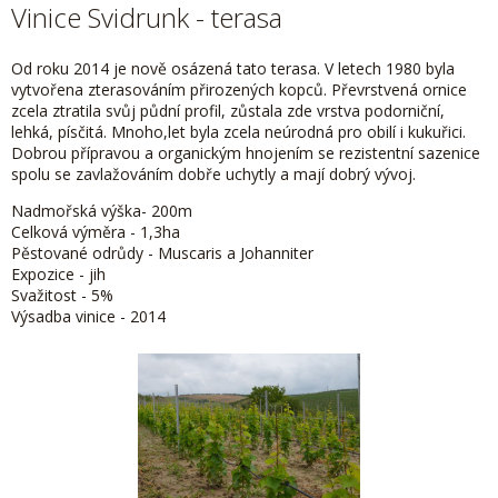
Vinice Svidrunk - terasa
Od roku 2014 je nově osázená tato terasa. V letech 1980 byla
vytvořena zterasováním přirozených kopců. Převrstvená ornice
zcela ztratila svůj půdní profil, zůstala zde vrstva podorniční,
lehká, písčitá. Mnoho,let byla zcela neúrodná pro obilí i kukuřici.
Dobrou přípravou a organickým hnojením se rezistentní sazenice
spolu se zavlažováním dobře uchytly a mají dobrý vývoj.
Nadmořská výška- 200m
Celková výměra - 1,3ha
Pěstované odrůdy - Muscaris a Johanniter
Expozice - jih
Svažitost - 5%
Výsadba vinice - 2014