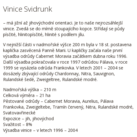
Vinice Svidrunk
– má jižní až jihovýchodní orientaci. Je to naše nejrozsáhlejší
vinice. Zvedá se do mírně stoupajícího kopce. Střídají se půdy
písčité, hlinitopísčité, hlinité s podílem jílu.
V nejnižší části v nadmořské výšce 200 m byla v 18 st. postavena
kaplička zasvěcená Panně Marii. U kapličky začala naše první
výsadba odrůdy Cabernet Moravia začátkem dubna roku 1996.
Další výsadba pokračovala v roce 1997 odrůdou Pálava, v roce
1999 se vysázela odrůda Frankovka. V letech 2001 – 2004 se
dosázely zbývající odrůdy Chardonnay, Nitra, Sauvignon,
Rulandské šedé, Zweigeltree, Rulandské modré.
Nadmořská výška – 210 m
Celková výměra – 21 ha
Pěstované odrůdy – Cabernet Moravia, Aurelius, Pálava
Frankovka, Zweigeltebe, Tramín červený, Nitra, Rulandské modré,
Svatovavřinecké
Expozice – jih, jihovýchod
Svažitost – 8%
Výsadba vinice – v letech 1996 – 2004