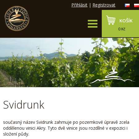
Přihlásit
|
Registrovat
KOŠÍK
0 Kč
Svidrunk
současný název Svidrunk zahrnuje po pozemkové úpravě zcela
oddělenou vinici Akry. Tyto dvě vinice jsou rozdílné v expozici i
složení půdy.