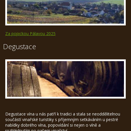
Za popickou Pálavou 2025
Degustace
Degustace vína u nás patří k tradici a stala se neoddělitelnou
součástí vinařské turistiky s příjemným setkáváním u pestré
nabídky dobrého vína, popovídání si nejen o víně a
rozhlédnutím po našem vinařství.