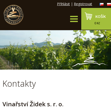
Přihlásit
|
Registrovat
KOŠÍK
0 Kč
Kontakty
Vinařství Židek s. r. o.