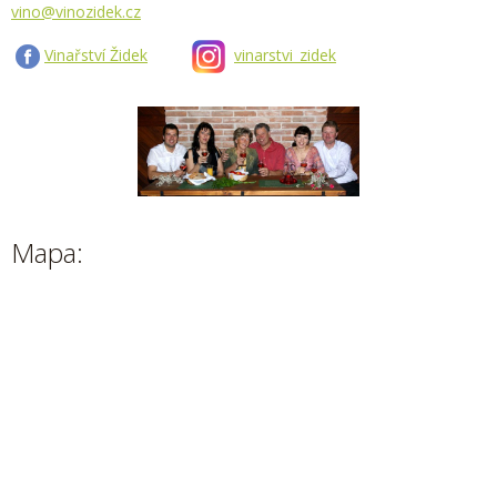
vino@vinozidek.cz
Vinařství Židek
vinarstvi_zidek
Mapa: