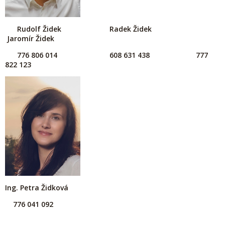
Rudolf Židek Radek Židek
Jaromír Židek
776 806 014
608 631 438 777
822 123
Ing. Petra Židková
776 041 092