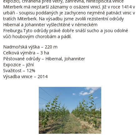
expozicí, chráněná před větry, záhřevná, hlinitopísčitá.
Vinice
Miterberk má nejstarší záznamy o osázení vinicí. Již v roce 1414 v
urbáři - soupisu poddaných
je zachyceno nejméně patnáct vinic v
tratích Miterberk.
Na výsadbu jsme zvolili rezistentní odrůdy
Hibernal a Johanniter vyšlechtěné v německém
Freiburgu.Tyto odrůdy
právě dobře snáší sucho a jsou odolné
vůči houbovým chorobám a pádlí.
Nadmořská výška – 220 m
Celková výměra – 3 ha
Pěstované odrůdy – Hibernal, Johanniter
Expozice – jižní
Svažitost – 12%
Výsadba vinice – 2014