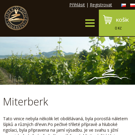
Přihlásit
|
Registrovat
KOŠÍK
0 Kč
Miterberk
Tato vinice nebyla několik let obdělávaná, byla porostlá náletem
šípků a různých dřevin.
Po pečlivé tříleté přípravě a hluboké
rigolaci, byla připravena na jarní výsadbu.
Je ve svahu s jižní