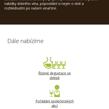
nabídky dobrého vína, popovídání si nejen o víně a
rozhlédnutím po našem vinařství.
Dále nabízíme
Řízené degustace ve
sklepě
Pořádání společenských
akcí