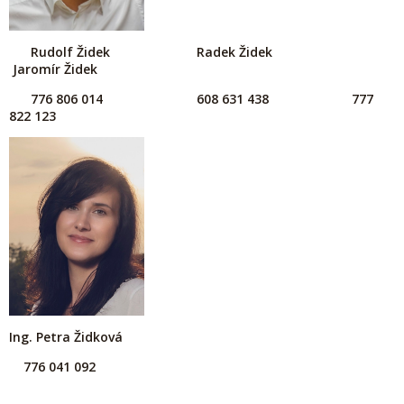
Rudolf Židek Radek Židek
Jaromír Židek
776 806 014
608 631 438 777
822 123
Ing. Petra Židková
776 041 092