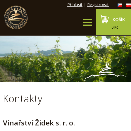
Přihlásit
|
Registrovat
KOŠÍK
0 Kč
Kontakty
Vinařství Židek s. r. o.