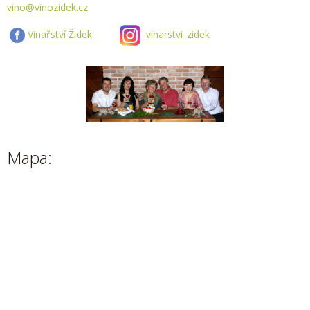
vino@vinozidek.cz
Vinařství Židek
vinarstvi_zidek
Mapa: