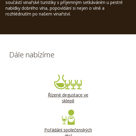
součástí vinařské turistiky s příjemným setkáváním u pestré
nabídky dobrého vína, popovídání si nejen o víně a
rozhlédnutím po našem vinařství.
Dále nabízíme
Řízené degustace ve
sklepě
Pořádání společenských
akcí