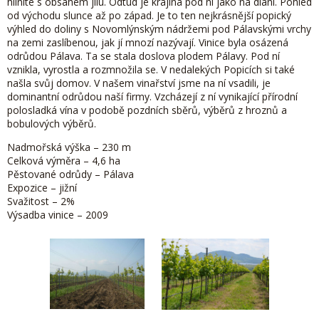
hlinité s obsahem jílu. Odtud je krajina pod ní jako na dlani. Pohled
od východu slunce až po západ. Je to ten nejkrásnější popický
výhled do doliny s Novomlýnským nádržemi pod Pálavskými vrchy
na zemi zaslíbenou, jak jí mnozí nazývají. Vinice byla osázená
odrůdou Pálava. Ta se stala doslova plodem Pálavy. Pod ní
vznikla, vyrostla a rozmnožila se. V nedalekých Popicích si také
našla svůj domov. V našem vinařství jsme na ní vsadili, je
dominantní odrůdou naší firmy. Vzcházejí z ní vynikající přírodní
polosladká vína v podobě pozdních sběrů, výběrů z hroznů a
bobulových výběrů.
Nadmořská výška – 230 m
Celková výměra – 4,6 ha
Pěstované odrůdy – Pálava
Expozice – jižní
Svažitost – 2%
Výsadba vinice – 2009