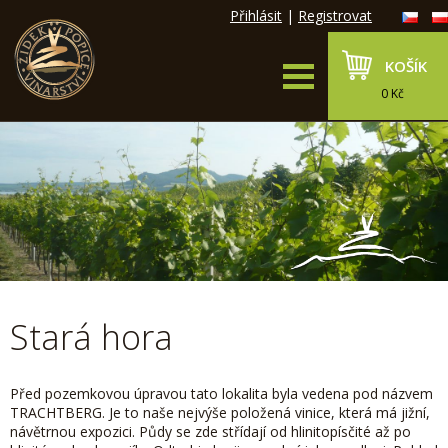
Přihlásit
|
Registrovat
KOŠÍK
0 Kč
Stará hora
Před pozemkovou úpravou tato lokalita byla vedena pod názvem
TRACHTBERG. Je to naše nejvýše položená vinice, která má jižní,
návětrnou expozici. Půdy se zde střídají od hlinitopísčité až po