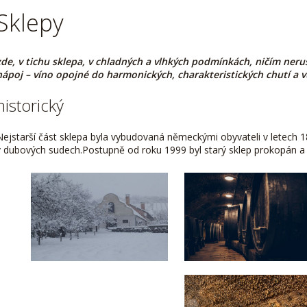
Sklepy
zde, v tichu sklepa, v chladných a vlhkých podmínkách, ničím neruše
nápoj – víno opojné do harmonických, charakteristických chutí a v
historický
Nejstarší část sklepa byla vybudovaná německými obyvateli v letech 1
v dubových sudech.Postupně od roku 1999 byl starý sklep prokopán a 