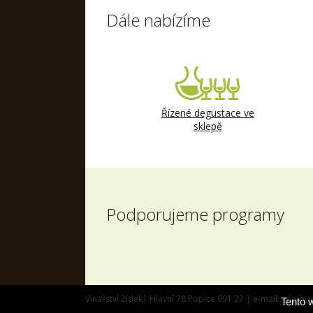
Dále nabízíme
Řízené degustace ve
sklepě
Podporujeme programy
Vinařství Žídek| Hlavní 78 Popice 691 27 | e-mail:
info@vi
Tento 