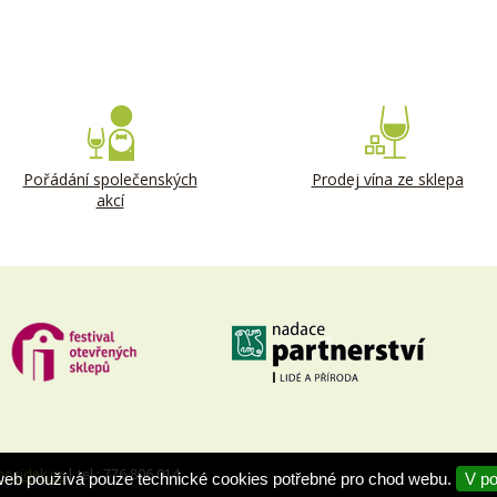
Pořádání společenských
Prodej vína ze sklepa
akcí
nozidek.cz
| tel.: 776 806 014
web používá pouze technické cookies potřebné pro chod webu.
V p