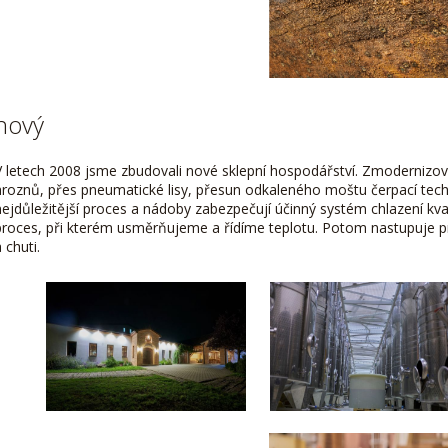
nový
V letech 2008 jsme zbudovali nové sklepní hospodářství. Zmodernizo
hroznů, přes pneumatické lisy, přesun odkaleného moštu čerpací tec
nejdůležitější proces a nádoby zabezpečují účinný systém chlazení kv
proces, při kterém usměrňujeme a řídíme teplotu. Potom nastupuje pr
 chuti.