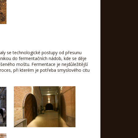
valy se technologické postupy od přesunu
hnikou do fermentačních nádob, kde se děje
ašeného moštu. Fermentace je nejdůležitější
oces, při kterém je potřeba smyslového citu