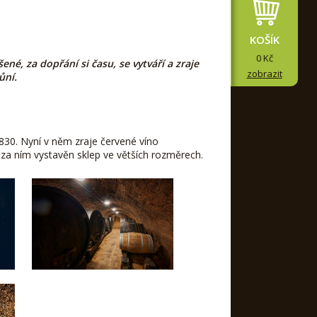
KOŠÍK
0 Kč
né, za dopřání si času, se vytváří a zraje
zobrazit
ůní.
830. Nyní v něm zraje červené víno
za ním vystavěn sklep ve větších rozměrech.