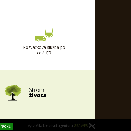
Rozvážková služba po
celé ČR
Vytvořila kreativní agentura
GRAWEB
ořádku