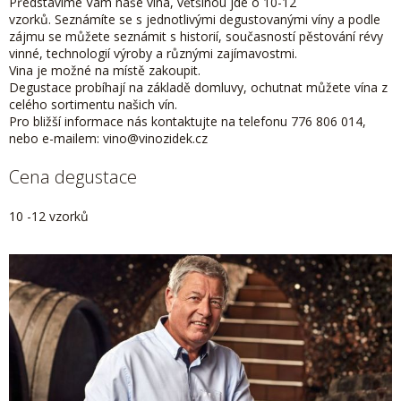
Představíme Vám naše vína, většinou jde o 10-12
vzorků. Seznámíte se s jednotlivými degustovanými víny a podle
zájmu se můžete seznámit s historií, současností pěstování révy
vinné, technologií výroby a různými zajímavostmi.
Vina je možné na místě zakoupit.
Degustace probíhají na základě domluvy, ochutnat můžete vína z
celého sortimentu našich vín.
Pro bližší informace nás kontaktujte na telefonu 776 806 014,
nebo e-mailem: vino@vinozidek.cz
Cena degustace
10 -12 vzorků