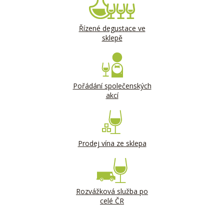
Řízené degustace ve
sklepě
Pořádání společenských
akcí
Prodej vína ze sklepa
Rozvážková služba po
celé ČR