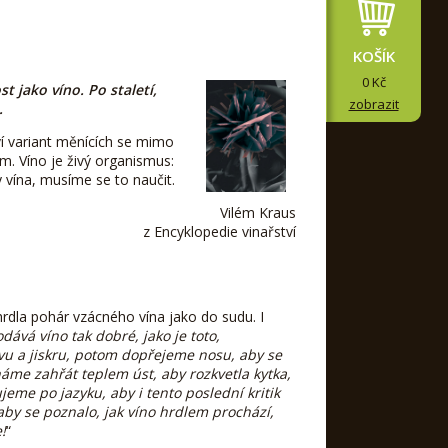
KOŠÍK
0 Kč
t jako víno. Po staletí,
zobrazit
.
í variant měnících se mimo
m. Víno je živý organismus:
y vína, musíme se to naučit.
Vilém Kraus
z Encyklopedie vinařství
hrdla pohár vzácného vína jako do sudu. I
dává víno tak dobré, jako je toto,
u a jiskru, potom dopřejeme nosu, aby se
áme zahřát teplem úst, aby rozkvetla kytka,
me po jazyku, aby i tento poslední kritik
by se poznalo, jak víno hrdlem prochází,
!
“