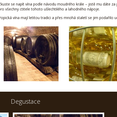
Zkuste se napít vína podle návodu moudrého krále – jistě mu dáte za 
pro všechny ctitele tohoto ušlechtilého a lahodného nápoje.
Popická vína mají letitou tradici a přes mnohá staletí se jim podařilo 
Degustace