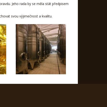
pravdu. Jeho rada by se měla stát předpisem
uchovat svou výjimečnost a kvalitu.