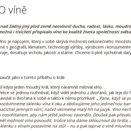
O víně
snad žádný jiný plod země neovlivnil ducha, radost, lásku, moudros
možná i tisíciletí přispívalo víno ke kvalitě života společnosti světa
Víno je nápojem, který v sobě skrývá možnosti nekonečného množstv
jiné s geografií, klimatem, technologií výroby, výrobcem i konzumente
zraje, dosahuje vrcholu jakosti a stárne. Chceme-li plně vychutnat dar
Naučit jako v tomto příběhu o králi:
Žil kdysi jeden moudrý král, který náramně miloval víno.
Velice se jednou rozhněval, když viděl jednoho z dvořanů, jak leje do 
zavolal si dvořana k sobě a takto k němu promluvil: „
Pane, když se po
pozdvihneme sklenku vína k oku a obdivujeme jeho jedinečnou barv
načichal jemných vůní, načež vezmeme malý hlt na jazyk. Víno nech
a nosohltanem, aby nám ještě jednou zavonělo. Doušek pak převaluje
měl možnost víno posoudit, trošce vína dáme sklouznout do hrdla, a
sklenku s vínem postavíme na stůl – nu a pak teprve o víně mluvíme